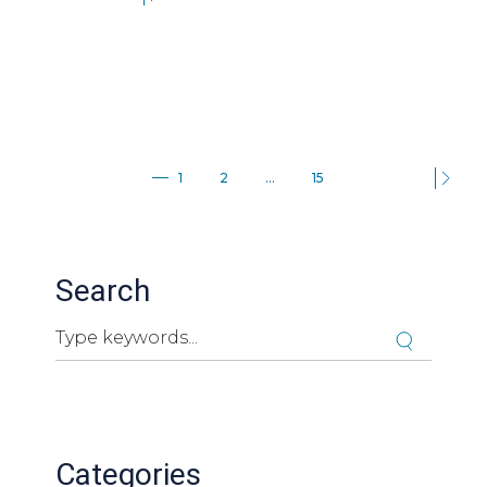
Paginación
1
2
…
15
de
entradas
Search
Search
Cuando hay resultados autocompletados, puedes ut
Categories