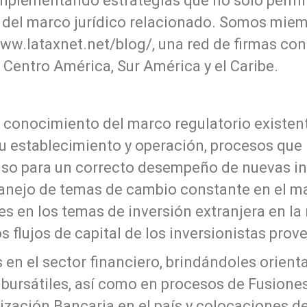
implementando estrategias que no solo permi
del marco jurídico relacionado. Somos miemb
w.lataxnet.net/blog/, una red de firmas con
n Centro América, Sur América y el Caribe.
conocimiento del marco regulatorio existent
su establecimiento y operación, procesos que
iso para un correcto desempeño de nuevas in
manejo de temas de cambio constante en el 
nes en los temas de inversión extranjera en l
os flujos de capital de los inversionistas pro
en el sector financiero, brindándoles orient
bursátiles, así como en procesos de Fusione
rización Bancaria en el país y colocaciones de