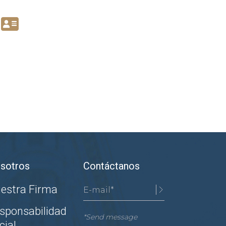
sotros
Contáctanos
estra Firma
sponsabilidad
*Send message
cial