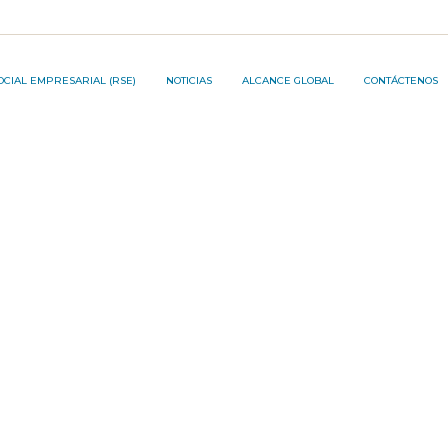
JECT ®️
OCIAL EMPRESARIAL (RSE)
NOTICIAS
ALCANCE GLOBAL
CONTÁCTENOS
ON PROJECT ®️