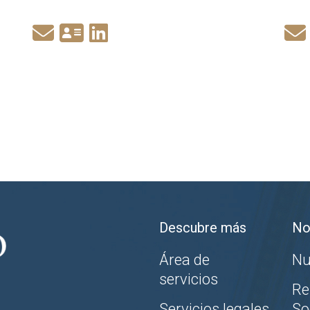
Descubre más
No
Área de
Nu
servicios
Re
Servicios legales
So