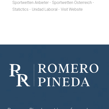
Sportwetten Anbieter
Sportwetten Österreich
Statictics
Unidad Laboral
Visit Website