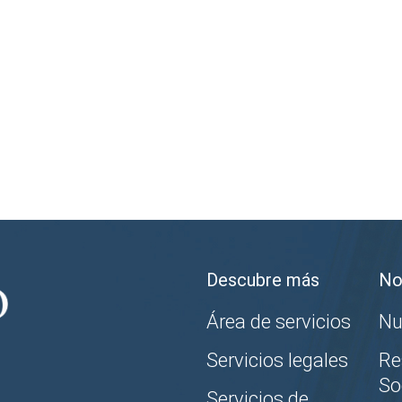
Descubre más
No
Área de servicios
Nu
Servicios legales
Re
So
Servicios de