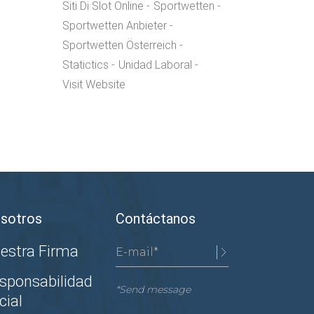
Siti Di Slot Online
Sportwetten
Sportwetten Anbieter
Sportwetten Österreich
Statictics
Unidad Laboral
Visit Website
sotros
Contáctanos
estra Firma
sponsabilidad
*Send message
cial