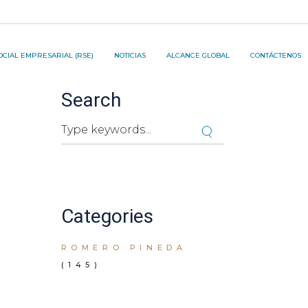
JECT ®️
OCIAL EMPRESARIAL (RSE)
NOTICIAS
ALCANCE GLOBAL
CONTÁCTENOS
Search
ON PROJECT ®️
Search
Cuando hay resultados autocompletados, pued
Categories
ROMERO PINEDA
(145)