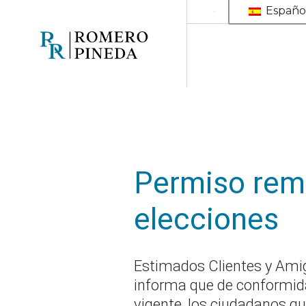
Saltar
Españo
al
contenido
Permiso rem
elecciones
Estimados Clientes y Am
informa que de conformida
vigente, los ciudadanos q