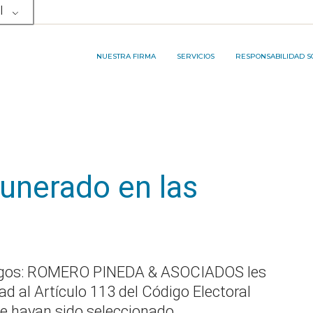
l
NUESTRO EQUIPO
ÁREA DE SERVICIOS
RP&A INNOVATION PRO
MEMBRESÍAS Y PREMIOS
SERVICIOS LEGALES
NUESTRA FIRMA
SERVICIOS
RESPONSABILIDAD S
SERVICIOS DE TERCERIZACIÓN DE
PROCESOS DE NEGOCIOS
NUESTRO EQUIPO
ÁREA DE SERVICIOS
RP&A INNOVATI
MEMBRESÍAS Y PREMIOS
SERVICIOS LEGALES
SERVICIOS DE TERCERIZACIÓN DE
unerado en las
PROCESOS DE NEGOCIOS
igos: ROMERO PINEDA & ASOCIADOS les
d al Artículo 113 del Código Electoral
ue hayan sido seleccionado