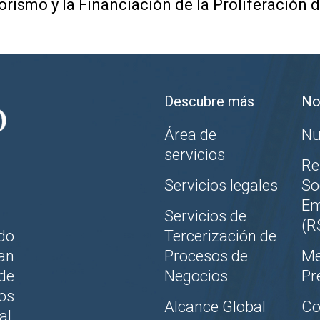
rorismo y la Financiación de la Proliferació
Descubre más
No
Área de
Nu
servicios
Re
Servicios legales
So
Em
Servicios de
(R
do
Tercerización de
an
Procesos de
Me
de
Negocios
Pr
los
Alcance Global
Co
al,