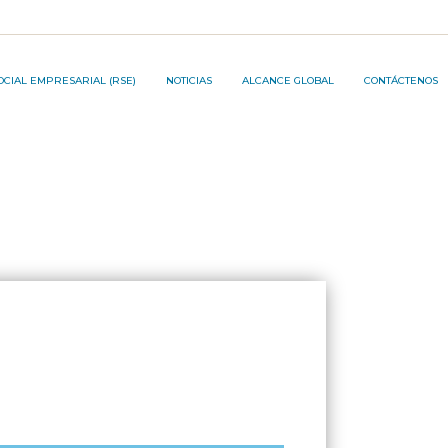
JECT ®️
OCIAL EMPRESARIAL (RSE)
NOTICIAS
ALCANCE GLOBAL
CONTÁCTENOS
ON PROJECT ®️