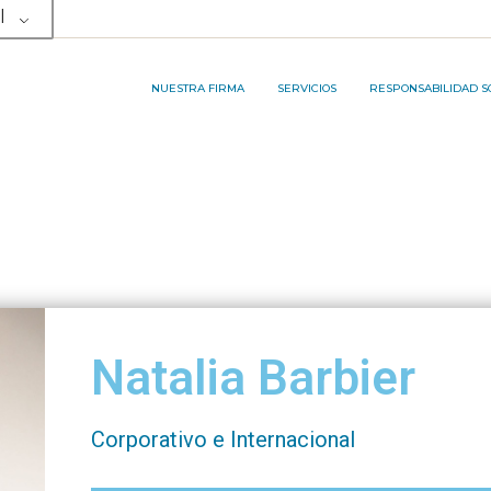
l
NUESTRO EQUIPO
ÁREA DE SERVICIOS
RP&A INNOVATION PRO
MEMBRESÍAS Y PREMIOS
SERVICIOS LEGALES
NUESTRA FIRMA
SERVICIOS
RESPONSABILIDAD S
SERVICIOS DE TERCERIZACIÓN DE
PROCESOS DE NEGOCIOS
NUESTRO EQUIPO
ÁREA DE SERVICIOS
RP&A INNOVATI
MEMBRESÍAS Y PREMIOS
SERVICIOS LEGALES
SERVICIOS DE TERCERIZACIÓN DE
PROCESOS DE NEGOCIOS
Natalia Barbier
Corporativo e Internacional