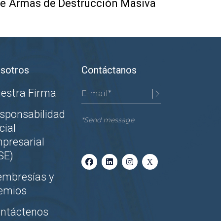
n de Armas de Destrucción Masiva
sotros
Contáctanos
estra Firma
sponsabilidad
*Send message
cial
presarial
SE)
mbresías y
emios
ntáctenos