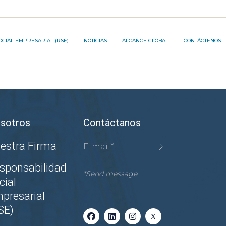
JECT ®️
OCIAL EMPRESARIAL (RSE)
NOTICIAS
ALCANCE GLOBAL
CONTÁCTENOS
ON PROJECT ®️
sotros
Contáctanos
estra Firma
sponsabilidad
*Send message
cial
presarial
SE)