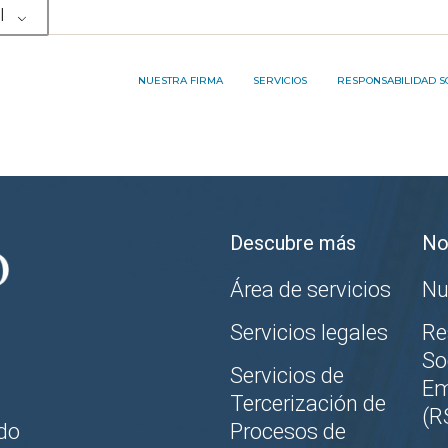
l
NUESTRO EQUIPO
ÁREA DE SERVICIOS
RP&A INNOVATION PRO
MEMBRESÍAS Y PREMIOS
SERVICIOS LEGALES
NUESTRA FIRMA
SERVICIOS
RESPONSABILIDAD S
SERVICIOS DE TERCERIZACIÓN DE
PROCESOS DE NEGOCIOS
NUESTRO EQUIPO
ÁREA DE SERVICIOS
RP&A INNOVATI
MEMBRESÍAS Y PREMIOS
SERVICIOS LEGALES
Descubre más
No
SERVICIOS DE TERCERIZACIÓN DE
PROCESOS DE NEGOCIOS
Área de servicios
Nu
Servicios legales
Re
So
Servicios de
Em
Tercerización de
(R
do
Procesos de