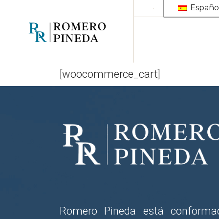
Saltar
Españo
al
contenido
[woocommerce_cart]
Romero Pineda está conforma