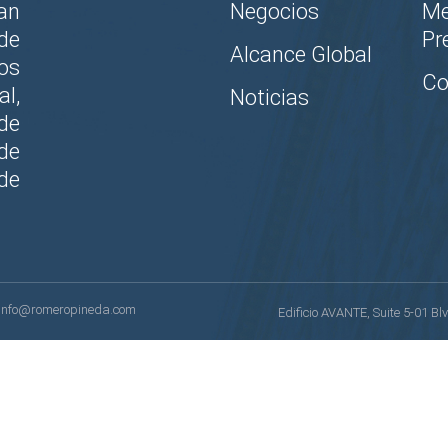
an
Negocios
Me
de
Pr
Alcance Global
los
Co
al,
Noticias
de
de
de
info@romeropineda.com
Edificio AVANTE, Suite 5-01 B