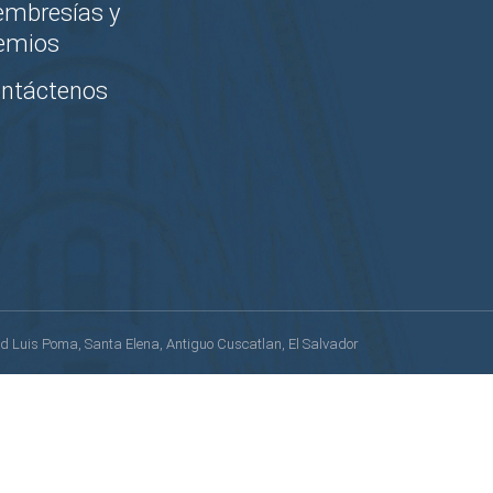
mbresías y
emios
ntáctenos
lvd Luis Poma, Santa Elena, Antiguo Cuscatlan, El Salvador