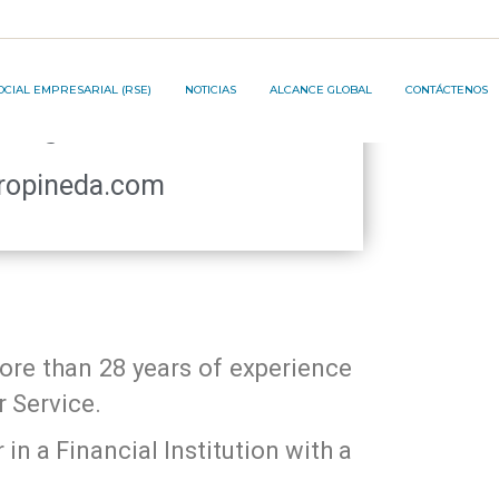
JECT ®️
S:
OCIAL EMPRESARIAL (RSE)
NOTICIAS
ALCANCE GLOBAL
CONTÁCTENOS
English
opineda.com
ON PROJECT ®️
re than 28 years of experience
r Service.
in a Financial Institution with a