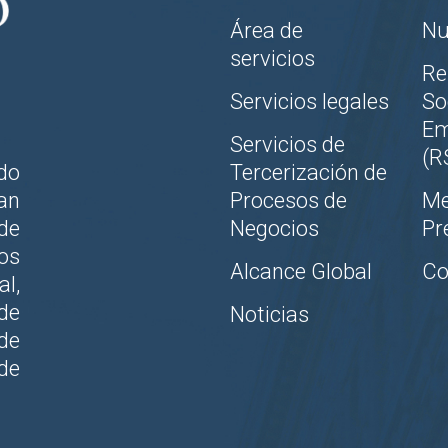
Área de
Nu
servicios
Re
Servicios legales
So
Em
Servicios de
(R
do
Tercerización de
an
Procesos de
Me
de
Negocios
Pr
los
Alcance Global
Co
al,
de
Noticias
de
de