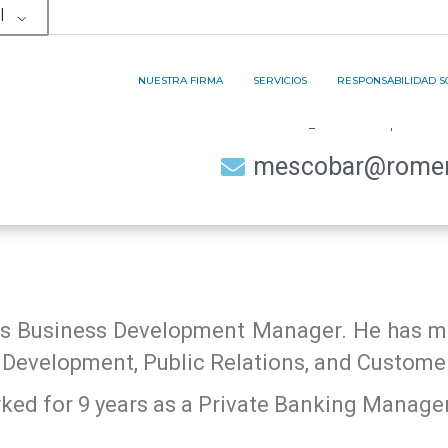
+503 2505-5512
l
NUESTRO EQUIPO
ÁREA DE SERVICIOS
RP&A INNOVATION PRO
LANGUAGE
MEMBRESÍAS Y PREMIOS
SERVICIOS LEGALES
NUESTRA FIRMA
SERVICIOS
RESPONSABILIDAD S
Spanish
SERVICIOS DE TERCERIZACIÓN DE
PROCESOS DE NEGOCIOS
mescobar@romer
NUESTRO EQUIPO
ÁREA DE SERVICIOS
RP&A INNOVATI
MEMBRESÍAS Y PREMIOS
SERVICIOS LEGALES
SERVICIOS DE TERCERIZACIÓN DE
PROCESOS DE NEGOCIOS
 as Business Development Manager. He has mo
d Development, Public Relations, and Custome
ked for 9 years as a Private Banking Manager 