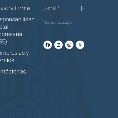
estra Firma
sponsabilidad
*Send message
cial
presarial
SE)
mbresías y
emios
ntáctenos